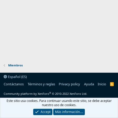
Miembros
Español (ES)
Contáctanos
Términos y reglas
Privacy policy
Ayuda
Inicio
R
S
S
®
Community platform by XenForo
© 2010-2022 XenForo Ltd.
Este sitio usa cookies. Para continuar usando este sitio, se debe aceptar
nuestro uso de cookies.
Accept
Más información.…