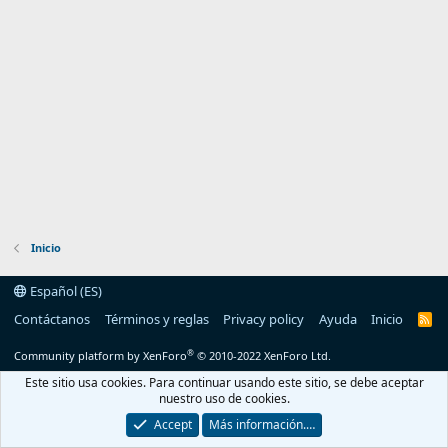
Inicio
Español (ES)
Contáctanos
Términos y reglas
Privacy policy
Ayuda
Inicio
R
S
S
®
Community platform by XenForo
© 2010-2022 XenForo Ltd.
Este sitio usa cookies. Para continuar usando este sitio, se debe aceptar
nuestro uso de cookies.
Accept
Más información.…