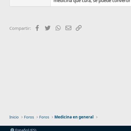
medicina que cura, se puede converti
Facebook
Twitter
WhatsApp
Email
Enlace
Compartir:
Inicio
Foros
Foros
Medicina en general
Español (ES)