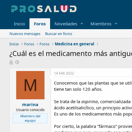
Inicio
Foros
Novedades
Miembros
Nuevos mensajes
Buscar en foros
Inicio
Foros
Foros
Medicina en general
¿Cuál es el medicamento más antigu
A
F
u
e
t
c
14 Feb 2022
o
h
M
Conocemos que las plantas que se util
r
a
d
tiene tan solo 120 años.
e
i
Se trata de la
aspirina
, comercializada
marina
n
ácido acetilsalicílico, un principio ac
i
Usuario conocido
Es uno de los medicamentos más popul
c
Miembro del
i
equipo
o
Por cierto, la palabra “fármaco” prov